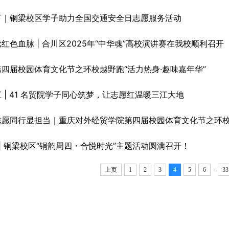
下｜铜梁校区学子助力全国交通安全日志愿服务活动
红色血脉 | 合川区2025年“中华魂”高校演讲赛在我校顺利召开
四届校园体育文化节之环校越野跑“活力热身·趣味嘉年华”
 | 41 名贸院学子同心筑梦，让志愿红温暖三江大地
志愿同行显担当｜重庆对外经贸学院第四届校园体育文化节之环
 | 铜梁校区“铜韵周四・合悦时光”主题活动圆满召开！
...
上页
1
2
3
4
5
6
33