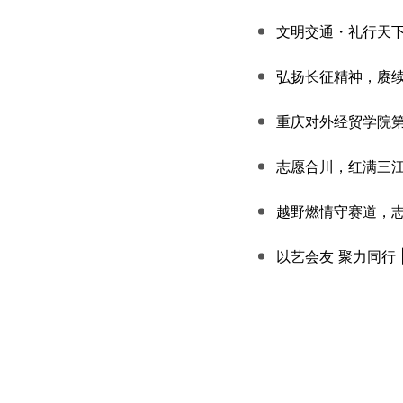
文明交通・礼行天
弘扬长征精神，赓续
重庆对外经贸学院第
志愿合川，红满三江
越野燃情守赛道，
以艺会友 聚力同行