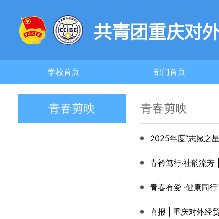
学校首页
部门首页
青春剪映
青春剪映
2025年度“志愿
青衿笃行·社韵流芳 
青春有爱 ·健康同
喜报 | 重庆对外经