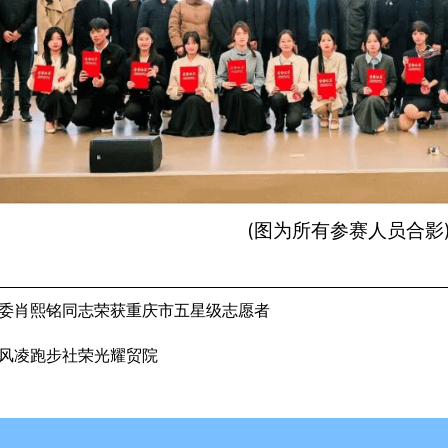
(图为所有参赛人员合影
校团委肖熙铭同志荣获重庆市五星级志愿者
 风凌跑步社荣光耀贸院