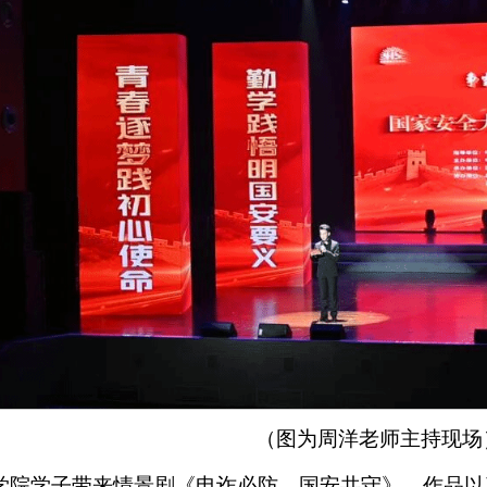
（图为周洋老师主持现场
学院学子带来情景剧《电诈必防，国安共守》。作品以